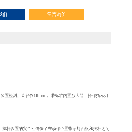
R11-C
我们
留言询价
0
E3Z-LT81
位置检测。直径仅18mm， 带标准内置放大器、操作指示灯
点。摆杆设置的安全性确保了在动作位置指示灯面板和摆杆之间