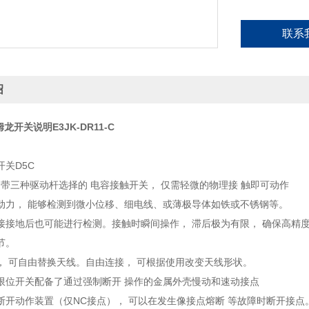
光电开关E3JK-R
F3SJ-A920N55
联系
F3SJ-A2245N3
欧姆龙 光电开关 
绍
龙开关说明E3JK-DR11-C
关D5C
mm带三种驱动杆选择的 电容接触开关， 仅需轻微的物理接 触即可动作
动力， 能够检测到微小位移、细电线、或薄极导体如铁或不锈钢等。
接接地后也可能进行检测。接触时瞬间操作， 滞后极为有限， 确保高精度
节。
， 可自由替换天线。自由连接， 可根据使用改变天线形状。
限位开关配备了通过强制断开 操作的金属外壳慢动和速动接点
断开动作装置（仅NC接点）， 可以在发生像接点熔断 等故障时断开接