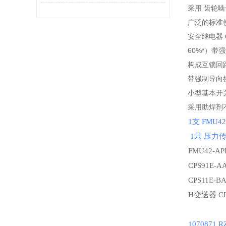
采用 齿轮
广泛的标准使
安全继电器 
60%*）带
构成互锁回
带强制导向
小型基本开关
采用助焊剂
1支 FMU42
1只 压力传
FMU42-AP
CPS91E-A
CPS11E-B
H变送器
C
1070871 