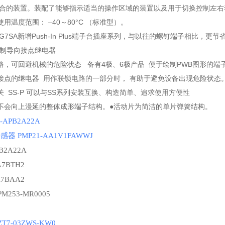
啮合的装置。装配了能够指示适当的操作区域的装置以及用于切换控制左右
用温度范围： –40～80°C （标准型）。
G7SA新增Push-In Plus端子台插座系列，与以往的螺钉端子相比
强制导向接点继电器
路，可回避机械的危险状态 备有4极、6极产品 便于绘制PWB图形的
接点的继电器 用作联锁电路的一部分时， 有助于避免设备出现危险状态
 SS-P 可以与SS系列安装互换、构造简单、追求使用方便性
不会向上漫延的整体成形端子结构。●活动片为简洁的单片弹簧结构。
-APB2A22A
感器 PMP21-AA1V1FAWWJ
B2A22A
A7BTH2
A7BAA2
PM253-MR0005
RZT7-03ZWS-KW0