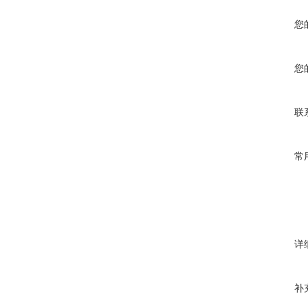
您
您
联
常
详
补