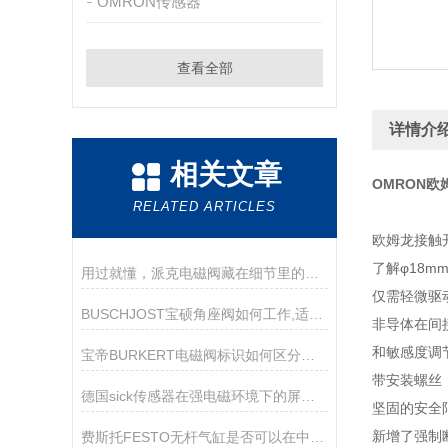
OMRON传感器
查看全部
详情介
相关文章
OMRON欧姆
RELATED ARTICLES
欧姆龙接触开
了解φ18
用过就懂，派克电磁阀藏在细节里的好用
仅需轻微驱
BUSCHJOST宝硕角座阀如何工作,适用哪些场景？
非导体在间
和敏感度调
宝帝BURKERT电磁阀标识如何区分常开和常闭状态
带安装螺丝
德国sick传感器在强电磁环境下的屏蔽与接地技巧
坚固的安全
新增了强制
费斯托FESTO无杆气缸是否可以在中途停止