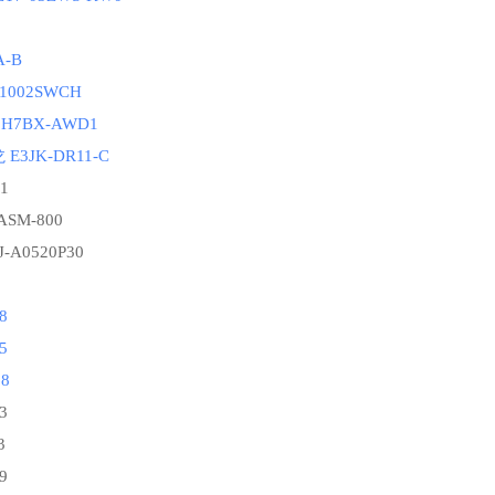
A-B
002SWCH
H7BX-AWD1
E3JK-DR11-C
1
ASM-800
J-A0520P30
78
55
68
3
3
9