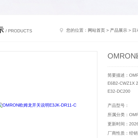
示
您的位置：
网站首页
>
产品展示
>
日
/ PRODUCTS
OMRON
简要描述：OMR
E6B2-CWZ1X 2
E32-DC200
EE-SX950P-W
产品型号：
K8AK-VW3 100
所属分类：OM
F3SG-4RE083
F3SG-4RE083
更新时间：2026-
B7A-T6B1
厂商性质：经销